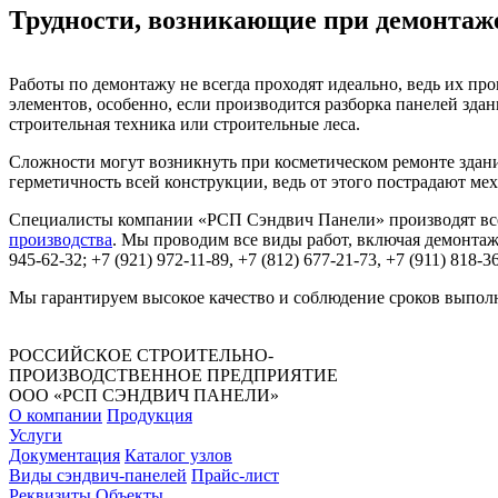
Трудности, возникающие при демонтаж
Работы по демонтажу не всегда проходят идеально, ведь их п
элементов, особенно, если производится разборка панелей здан
строительная техника или строительные леса.
Сложности могут возникнуть при косметическом ремонте здани
герметичность всей конструкции, ведь от этого пострадают мех
Специалисты компании «РСП Сэндвич Панели» производят все
производства
. Мы проводим все виды работ, включая демонта
945-62-32; +7 (921) 972-11-89, +7 (812) 677-21-73, +7 (911) 818-3
Мы гарантируем высокое качество и соблюдение сроков выпол
РОССИЙСКОЕ СТРОИТЕЛЬНО-
ПРОИЗВОДСТВЕННОЕ ПРЕДПРИЯТИЕ
ООО «РСП СЭНДВИЧ ПАНЕЛИ»
О компании
Продукция
Услуги
Документация
Каталог узлов
Виды сэндвич-панелей
Прайс-лист
Реквизиты
Объекты